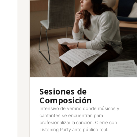
Sesiones de
Composición
Intensivo de verano donde músicos y
cantantes se encuentran para
profesionalizar la canción. Cierre con
Listening Party ante público real.