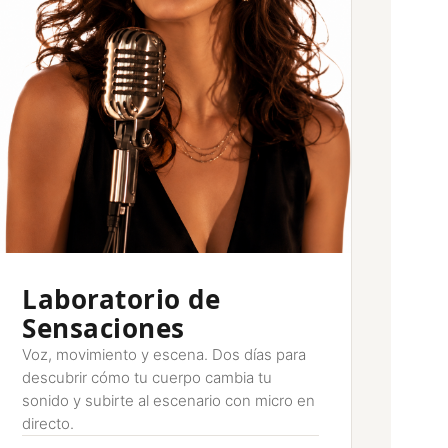
Laboratorio de
Sensaciones
Voz, movimiento y escena. Dos días para
descubrir cómo tu cuerpo cambia tu
sonido y subirte al escenario con micro en
directo.