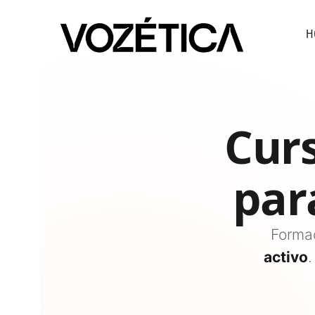
H
Cur
par
Formac
activo
.