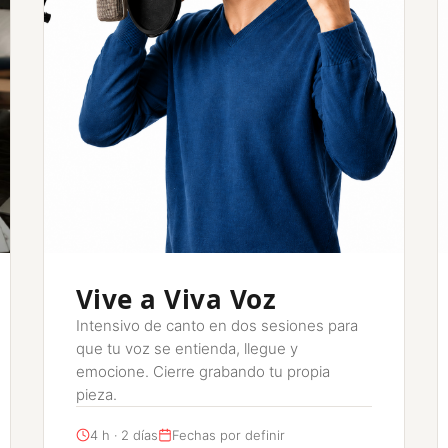
Vive a Viva Voz
Intensivo de canto en dos sesiones para
que tu voz se entienda, llegue y
emocione. Cierre grabando tu propia
pieza.
4 h · 2 días
Fechas por definir